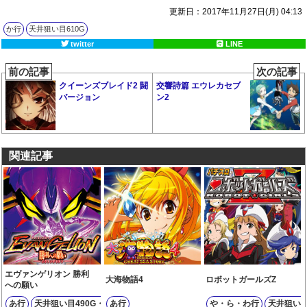
更新日：2017年11月27日(月) 04:13
か行
天井狙い目610G
twitter
LINE
前の記事
次の記事
クイーンズブレイド2 闘
交響詩篇 エウレカセブ
バージョン
ン2
関連記事
エヴァンゲリオン 勝利
大海物語4
ロボットガールズZ
への願い
あ行
天井狙い目490G・6スルー
あ行
や・ら・わ行
天井狙い目