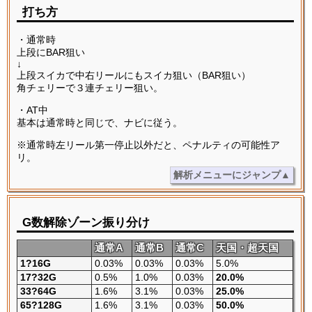
打ち方
・通常時
上段にBAR狙い
↓
上段スイカで中右リールにもスイカ狙い（BAR狙い）
角チェリーで３連チェリー狙い。
・AT中
基本は通常時と同じで、ナビに従う。
※通常時左リール第一停止以外だと、ペナルティの可能性ア
リ。
解析メニューにジャンプ▲
G数解除ゾーン振り分け
通常A
通常B
通常C
天国・超天国
1?16G
0.03%
0.03%
0.03%
5.0%
17?32G
0.5%
1.0%
0.03%
20.0%
33?64G
1.6%
3.1%
0.03%
25.0%
65?128G
1.6%
3.1%
0.03%
50.0%