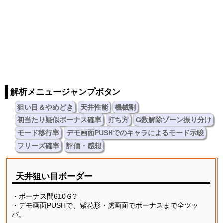
解析メニュージャンプボタン
狙い目＆やめどき
天井性能
機械割
初当たり疑似ボーナス確率
打ち方
G数解除ゾーン振り分け
モード移行率
デモ画面PUSHでのキャラによるモード示唆
フリーズ確率
評価・感想
天井狙い目ボーダー
・ボーナス間610Ｇ?
・デモ画面PUSHで、紫花形・虎画面でボーナスまで全ツッ
パ。