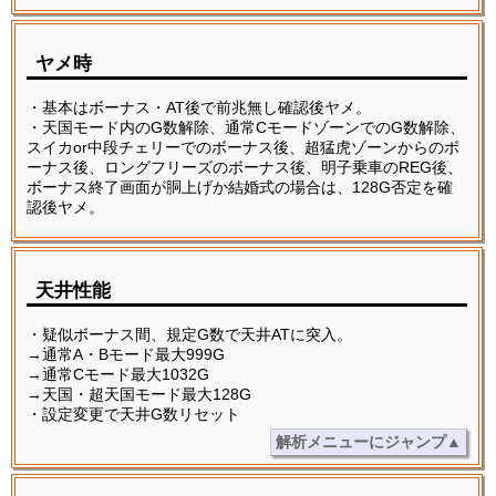
ヤメ時
・基本はボーナス・AT後で前兆無し確認後ヤメ。
・天国モード内のG数解除、通常CモードゾーンでのG数解除、
スイカor中段チェリーでのボーナス後、超猛虎ゾーンからのボ
ーナス後、ロングフリーズのボーナス後、明子乗車のREG後、
ボーナス終了画面が胴上げか結婚式の場合は、128G否定を確
認後ヤメ。
天井性能
・疑似ボーナス間、規定G数で天井ATに突入。
→通常A・Bモード最大999G
→通常Cモード最大1032G
→天国・超天国モード最大128G
・設定変更で天井G数リセット
解析メニューにジャンプ▲