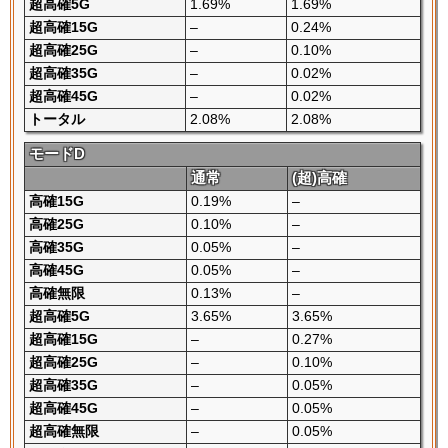
超高確5G
1.69%
1.69%
超高確15G
–
0.24%
超高確25G
–
0.10%
超高確35G
–
0.02%
超高確45G
–
0.02%
トータル
2.08%
2.08%
モードD
通常
(超)高確
高確15G
0.19%
–
高確25G
0.10%
–
高確35G
0.05%
–
高確45G
0.05%
–
高確無限
0.13%
–
超高確5G
3.65%
3.65%
超高確15G
–
0.27%
超高確25G
–
0.10%
超高確35G
–
0.05%
超高確45G
–
0.05%
超高確無限
–
0.05%