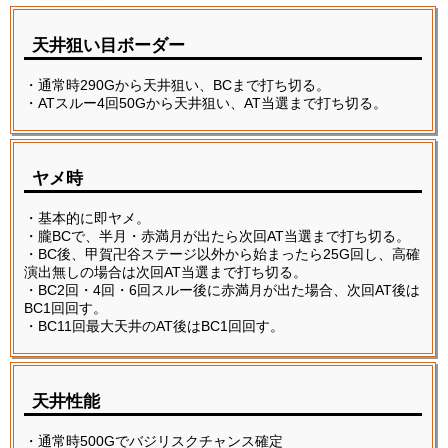
天井狙い目ボーダー
・通常時290Gから天井狙い、BCまで打ち切る。
・ATスルー4回50Gから天井狙い、AT当選まで打ち切る。
ヤメ時
・基本的に即ヤメ。
・朧BCで、半月・赤満月が出たら次回AT当選まで打ち切る。
・BC後、甲賀卍谷ステージ以外から始まったら25G回し、高確
演出無しの場合は次回AT当選まで打ち切る。
・BC2回・4回・6回スルー後に赤満月が出た場合、次回AT後は
BC1回回す。
・BC11回最大天井のAT後はBC1回回す。
天井性能
・通常時500Gでバジリスクチャンス確定