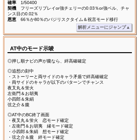
確率
1/50400
契機
フリーズリプレイor強チェリーの0.03％or強ベル、チャ
ンス目の0.02％
恩恵
66％か80％のバジリスクタイム＆祝言モード移行
解析メニューにジャンプ▲
AT中のモード示唆
◎押し順ナビの声が朧なら、絆高確確定
◎追想の刻中
・ストーリーと両サイドのキャラ矛盾で絆高確確定
・両サイドのキャラが以下のパターンでチャンス
夜叉丸＆蛍火
左衛門＆お胡夷
小四郎＆朱絹
弦之介＆朧
◎AT中のBC終了画面
・夜叉丸＆蛍火 恋モード確定
・左衛門＆お胡夷 縁モード確定
・小四郎＆朱絹 想モード確定
・弦之介＆朧 絆モード確定