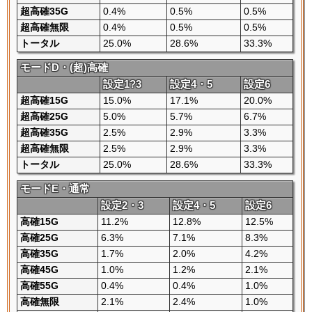
超高確35G
0.4%
0.5%
0.5%
超高確無限
0.4%
0.5%
0.5%
トータル
25.0%
28.6%
33.3%
モードD・(超)高確
設定1?3
設定4・5
設定6
超高確15G
15.0%
17.1%
20.0%
超高確25G
5.0%
5.7%
6.7%
超高確35G
2.5%
2.9%
3.3%
超高確無限
2.5%
2.9%
3.3%
トータル
25.0%
28.6%
33.3%
モードE・通常
設定2・3
設定4・5
設定6
高確15G
11.2%
12.8%
12.5%
高確25G
6.3%
7.1%
8.3%
高確35G
1.7%
2.0%
4.2%
高確45G
1.0%
1.2%
2.1%
高確55G
0.4%
0.4%
1.0%
高確無限
2.1%
2.4%
1.0%