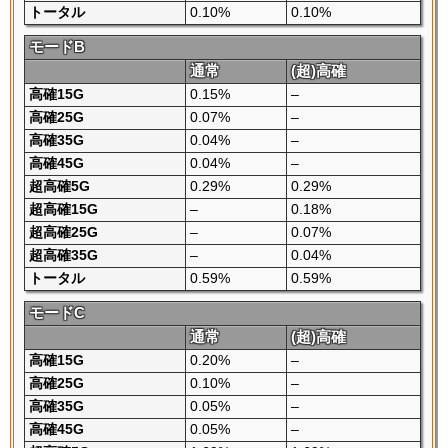
トータル
0.10%
0.10%
モードB
通常
(超)高確
高確15G
0.15%
–
高確25G
0.07%
–
高確35G
0.04%
–
高確45G
0.04%
–
超高確5G
0.29%
0.29%
超高確15G
–
0.18%
超高確25G
–
0.07%
超高確35G
–
0.04%
トータル
0.59%
0.59%
モードC
通常
(超)高確
高確15G
0.20%
–
高確25G
0.10%
–
高確35G
0.05%
–
高確45G
0.05%
–