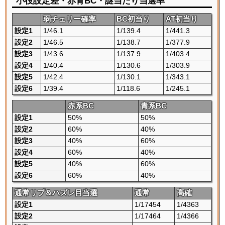
小役設定差・赤青BC・謎当たり当選率
弱チェリー確率
BC初当り
AT初当り
設定1
1/46.1
1/139.4
1/441.3
設定2
1/46.5
1/138.7
1/377.9
設定3
1/43.6
1/137.9
1/403.4
設定4
1/40.4
1/130.6
1/303.9
設定5
1/42.4
1/130.1
1/343.1
設定6
1/39.4
1/118.6
1/245.1
赤系BC
青系BC
設定1
50%
50%
設定2
60%
40%
設定3
40%
60%
設定4
60%
40%
設定5
40%
60%
設定6
60%
40%
通常リプ＆ハズレ目当選
通常
高確
設定1
1/17454
1/4363
設定2
1/17464
1/4366