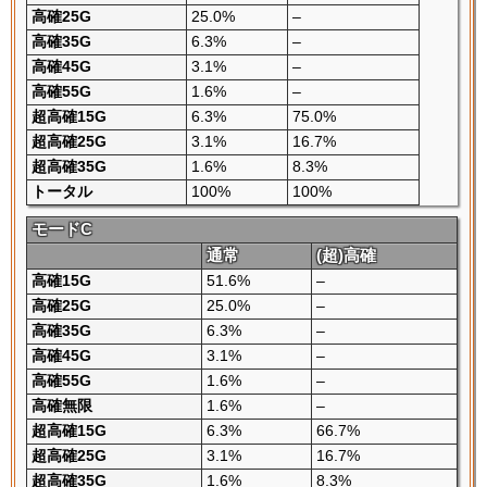
高確25G
25.0%
–
高確35G
6.3%
–
高確45G
3.1%
–
高確55G
1.6%
–
超高確15G
6.3%
75.0%
超高確25G
3.1%
16.7%
超高確35G
1.6%
8.3%
トータル
100%
100%
モードC
通常
(超)高確
高確15G
51.6%
–
高確25G
25.0%
–
高確35G
6.3%
–
高確45G
3.1%
–
高確55G
1.6%
–
高確無限
1.6%
–
超高確15G
6.3%
66.7%
超高確25G
3.1%
16.7%
超高確35G
1.6%
8.3%