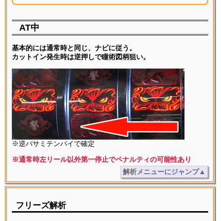
AT中
基本的には通常時と同じ、ナビに従う。
カットイン発生時は逆押しで瞳術図柄狙い。
※逆バサミテンパイで確定
※通常時左リール以外第一停止でペナルティの可能性あり
解析メニューにジャンプ▲
フリーズ解析